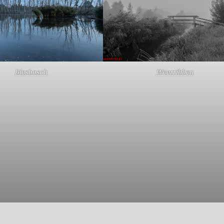
Biesbosch
Weerribben