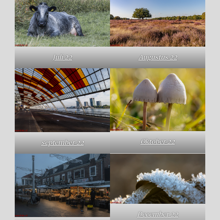
Juli 22
Augustus 22
Oktober 22
september 22
December 22